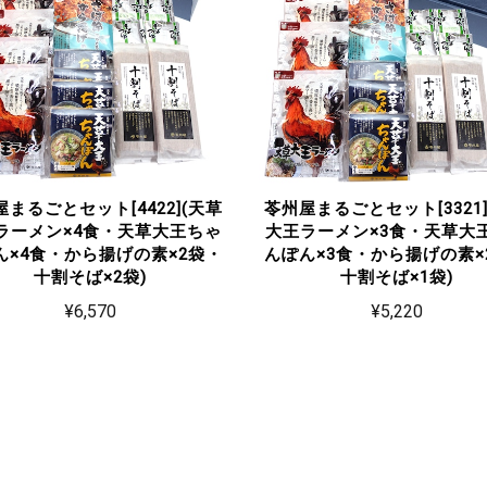
まるごとセット[4422](天草
苓州屋まるごとセット[3321
ラーメン×4食・天草大王ちゃ
大王ラーメン×3食・天草大
ん×4食・から揚げの素×2袋・
んぽん×3食・から揚げの素×
十割そば×2袋)
十割そば×1袋)
¥6,570
¥5,220