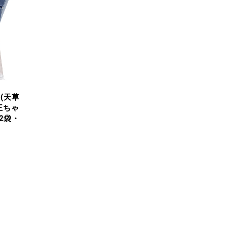
](天草
王ちゃ
2袋・