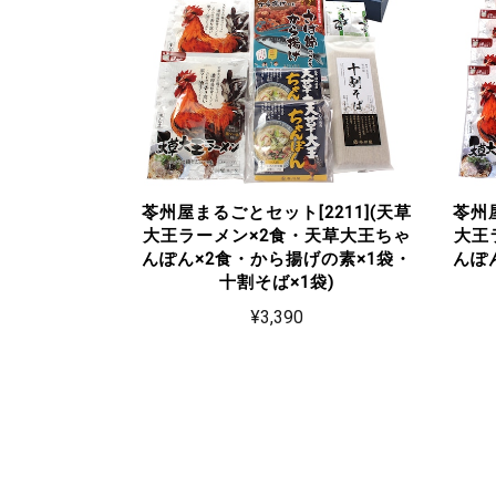
苓州屋まるごとセット[2211](天草
苓州屋
大王ラーメン×2食・天草大王ちゃ
大王
んぽん×2食・から揚げの素×1袋・
んぽ
十割そば×1袋)
¥3,390