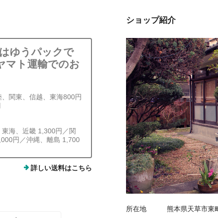
ショップ紹介
島はゆうパックで
ヤマト運輸でのお
陸、関東、信越、東海800円
円
、東海、近畿 1,300円／関
,000円／沖縄、離島 1,700
詳しい送料はこちら
所在地
熊本県天草市東