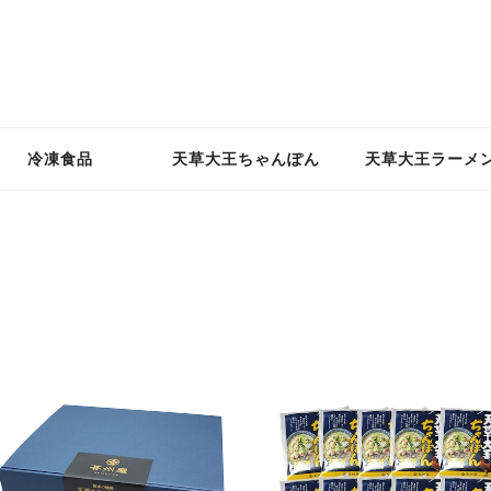
冷凍食品
天草大王ちゃんぽん
天草大王ラーメ