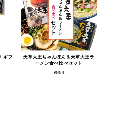
り ギフ
天草大王ちゃんぽん＆天草大王ラ
ーメン食べ比べセット
¥864