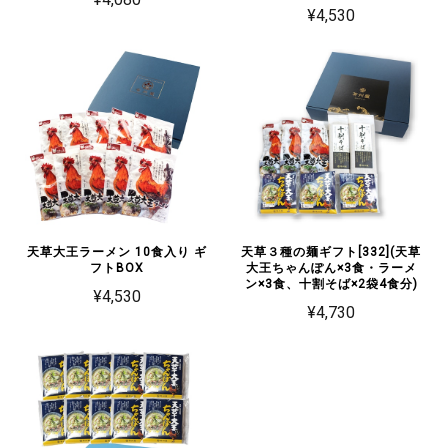
¥4,530
天草大王ラーメン 10食入り ギ
天草３種の麺ギフト[332](天草
フトBOX
大王ちゃんぽん×3食・ラーメ
ン×3食、十割そば×2袋4食分)
¥4,530
¥4,730