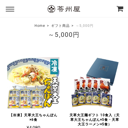
Home
ギフト商品
～5,000円
～5,000円
【冷凍】天草大王ちゃんぽん
天草大王麺ギフト 10食入（天
×6食
草大王ちゃんぽん×5食・天草
大王ラーメン×5食）
¥4,080