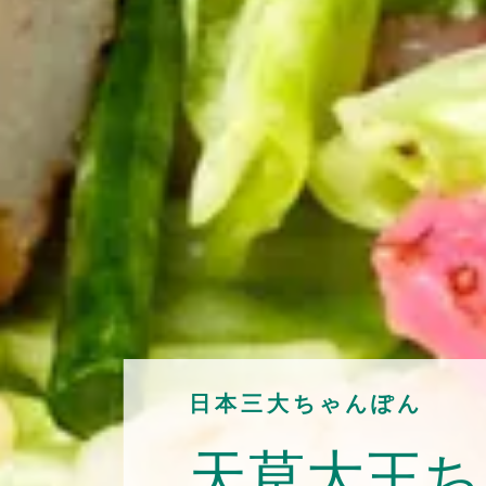
日本三大ちゃんぽん
天草大王ち