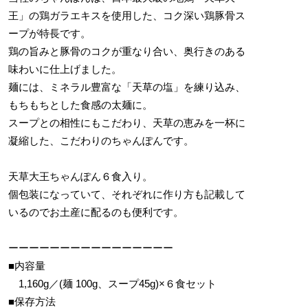
王」の鶏ガラエキスを使用した、コク深い鶏豚骨ス
ープが特長です。
鶏の旨みと豚骨のコクが重なり合い、奥行きのある
味わいに仕上げました。
麺には、ミネラル豊富な「天草の塩」を練り込み、
もちもちとした食感の太麺に。
スープとの相性にもこだわり、天草の恵みを一杯に
凝縮した、こだわりのちゃんぽんです。
天草大王ちゃんぽん６食入り。
個包装になっていて、それぞれに作り方も記載して
いるのでお土産に配るのも便利です。
ーーーーーーーーーーーーーーーー
■内容量
1,160g／(麺 100g、スープ45g)×６食セット
■保存方法