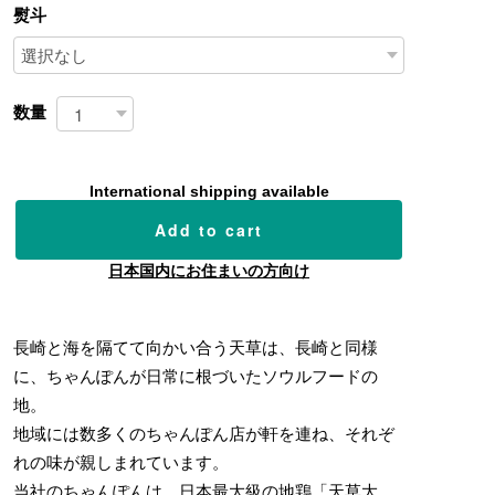
熨斗
数量
International shipping available
Add to cart
日本国内にお住まいの方向け
長崎と海を隔てて向かい合う天草は、長崎と同様
に、ちゃんぽんが日常に根づいたソウルフードの
地。
地域には数多くのちゃんぽん店が軒を連ね、それぞ
れの味が親しまれています。
当社のちゃんぽんは、日本最大級の地鶏「天草大