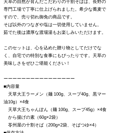
天草の自然が育んだこだわりの十割そばは、長野の
専門工場で丁寧に仕上げられました。希少な蕎麦で
すので、売り切れ御免の商品です。
そば以外のつなぎや塩は一切使用していません。
茹でた後は濃厚な渡場湯もお楽しみいただけます。
このセットは、心を込めた贈り物としてだけでな
く、自宅での特別な食事にもぴったりです。天草の
美味しさをぜひご堪能ください！
ーーーーーーーーーーーーーーーー
■内容量
天草大王ラーメン（麺 100g、スープ40g、黒マー
油10g）×4食
天草大王ちゃんぽん（麺 100g、スープ45g）×4食
から揚げの素（60g×2袋）
苓州屋の十割そば（200g×2袋、そばつゆ×4）
■保存方法