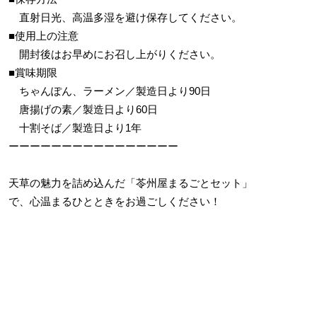
直射日光、高温多湿を避け保存してください。
■使用上の注意
開封後はお早めにお召し上がりください。
■賞味期限
ちゃんぽん、ラーメン／製造日より90日
唐揚げの素／製造日より60日
十割そば／製造日より1年
ーーーーーーーーーーーーーーーー
天草の魅力を詰め込んだ「苓州屋まるごとセット」
で、心温まるひとときをお過ごしください！