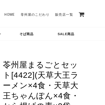
HOME
苓州屋のこだわり
販売店一覧
ン
そば商品
SALE商品
苓州屋まるごとセッ
ト[4422](天草大王ラ
ーメン×4食・天草大
王ちゃんぽん×4食・