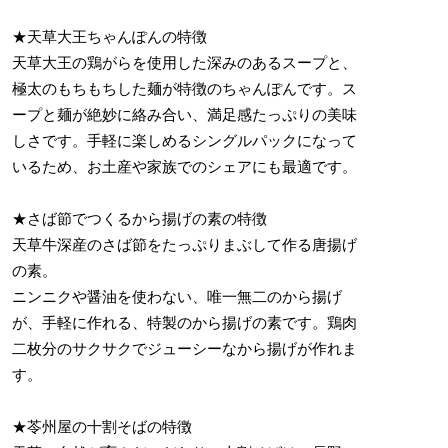
★天草大王ちゃんぽんの特徴
天草大王の鶏がらを使用した深みのあるスープと、
極太のもちもちした麺が特徴のちゃんぽんです。ス
ープと麺が絶妙に絡み合い、満足感たっぷりの美味
しさです。手軽に楽しめるシングルパックになって
いるため、お土産や家族でのシェアにも最適です。
★さば節でつくるから揚げの素の特徴
天草牛深産のさば節をたっぷりまぶして作る唐揚げ
の素。
ニンニクや醤油を使わない、唯一無二のから揚げ
が、手軽に作れる、特製のから揚げの素です。鶏肉
二枚分のサクサクでジューシーなから揚げが作れま
す。
★苓州屋の十割そばの特徴