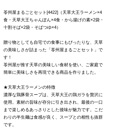
苓州屋まるごとセット[4422]（天草大王ラーメン×4
食・天草大王ちゃんぽん×4食・から揚げの素×2袋・
十割そば×2袋・そばつゆ×4）
贈り物としても自宅での食事にもぴったりな、天草
の美味しさが詰まった「苓州屋まるごとセット」で
す！
苓州屋が推す天草の美味しい食材を使い、ご家庭で
簡単に美味しさを再現できる商品を作りました。
★天草大王ラーメンの特徴
濃厚な鶏豚骨スープは、天草大王の鶏ガラを贅沢に
使用。素材の旨味が存分に引き出され、最後の一口
まで楽しめるあっさりとした後味が魅力です。こだ
わりの半生麺は食感が良く、スープとの相性も抜群
です。